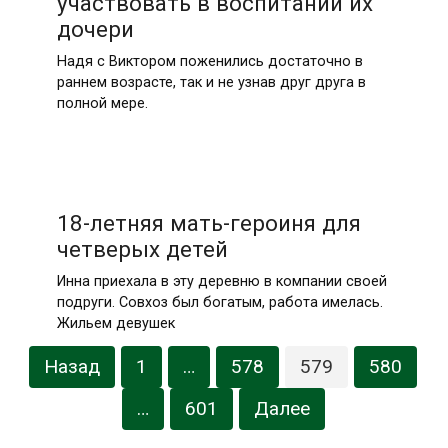
участвовать в воспитании их
дочери
Надя с Виктором поженились достаточно в
раннем возрасте, так и не узнав друг друга в
полной мере.
18-летняя мать-героиня для
четверых детей
Инна приехала в эту деревню в компании своей
подруги. Совхоз был богатым, работа имелась.
Жильем девушек
Навигация
Назад
1
…
578
579
580
по
записям
…
601
Далее