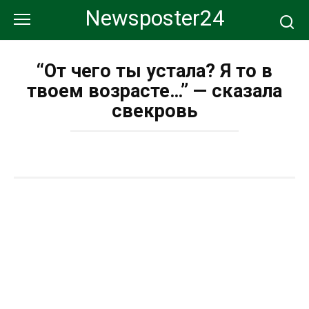
Перейти
Newsposter24
к
контенту
“От чего ты устала? Я то в
твоем возрасте…” — сказала
свекровь