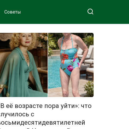
Советы
«В её возрасте пора уйти»: что
случилось с
восьмидесятидевятилетней