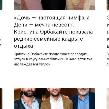
«Дочь — настоящая нимфа, а
Дени — мечта невест»:
Кристина Орбакайте показала
редкие семейные кадры с
д
отдыха
а
Кристина Орбакайте продолжает проводить
С
отпуск в кругу самых близких. Сейчас артистка
М
наслаждается тёплой
с