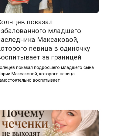
Солнцев показал
избалованного младшего
наследника Максаковой,
которого певица в одиночку
воспитывает за границей
олнцев показал подросшего младшего сына
арии Максаковой, которого певица
амостоятельно воспитывает