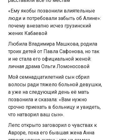
расставили всё по местам
«Ему якобы позвонили влиятельные
люди и потребовали забыть об Алине»:
почему внезапно исчез грузинский
жених Кабаевой
Любила Владимира Машкова, родила
троих детей от Павла Сафонова, но так
и не стала его официальной женой:
личная драма Ольги Ломоносовой
Мой семнадцатилетний сын сбрил
волосы ради тяжело больной девушки,
а уже на следующий день её мать
позвонила и сказала: «Вам нужно
срочно приехать в больницу и увидеть,
что натворил ваш сын».
Лепс открыто заговорил о чувствах к
Авроре, пока его бывшая жена Анна