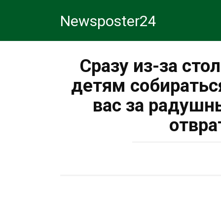
Перейти
Newsposter24
к
контенту
Сразу из-за сто
детям собиратьс
вас за радушн
отвра