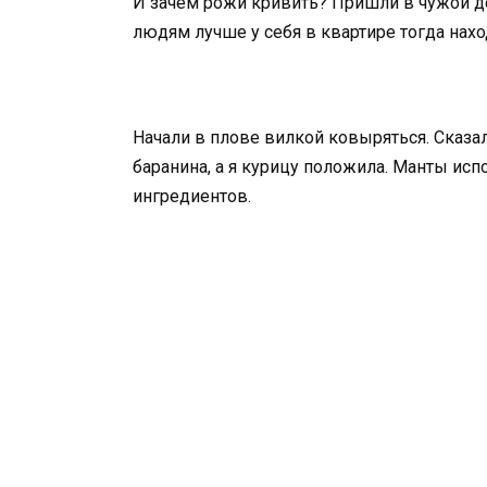
И зачем рожи кривить? Пришли в чужой до
людям лучше у себя в квартире тогда наход
Начали в плове вилкой ковыряться. Сказал
баранина, а я курицу положила. Манты исп
ингредиентов.