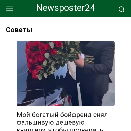
Перейти
Newsposter24
к
контенту
Советы
Мой богатый бойфренд снял
фальшивую дешевую
квартиру, чтобы проверить