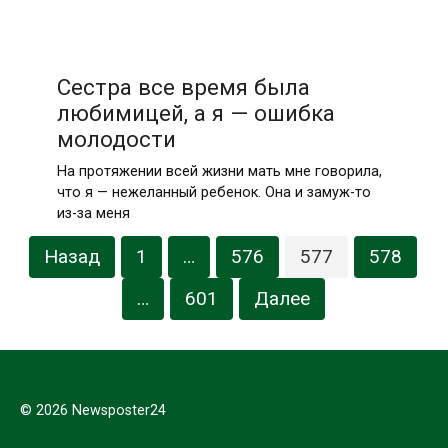
Сестра все время была
любимицей, а я — ошибка
молодости
На протяжении всей жизни мать мне говорила,
что я — нежеланный ребенок. Она и замуж-то
из-за меня
Навигация
Назад
1
…
576
577
578
по
записям
…
601
Далее
© 2026 Newsposter24