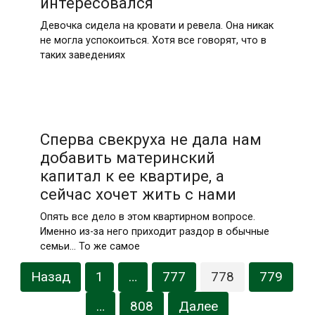
интересовался
Девочка сидела на кровати и ревела. Она никак
не могла успокоиться. Хотя все говорят, что в
таких заведениях
Сперва свекруха не дала нам
добавить материнский
капитал к ее квартире, а
сейчас хочет жить с нами
Опять все дело в этом квартирном вопросе.
Именно из-за него приходит раздор в обычные
семьи… То же самое
Навигация
Назад
1
…
777
778
779
по
записям
…
808
Далее