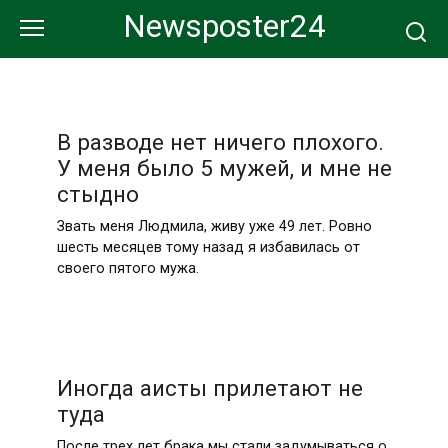
Перейти
Newsposter24
к
контенту
В разводе нет ничего плохого.
У меня было 5 мужей, и мне не
стыдно
Звать меня Людмила, живу уже 49 лет. Ровно
шесть месяцев тому назад я избавилась от
своего пятого мужа.
Иногда аисты прилетают не
туда
После трех лет брака мы стали задумываться о