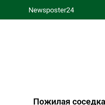
Перейти
Newsposter24
к
контенту
Пожилая соседка,