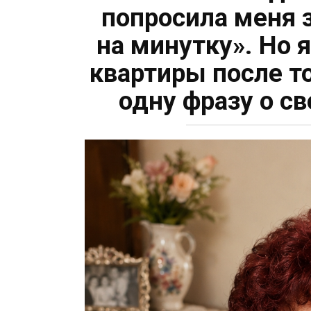
попросила меня з
на минутку». Но 
квартиры после то
одну фразу о с