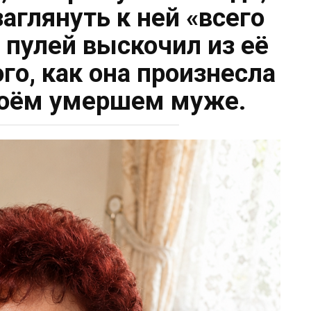
аглянуть к ней «всего
я пулей выскочил из её
го, как она произнесла
воём умершем муже.