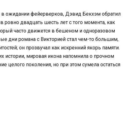
бо в ожидании фейерверков, Дэвид Бекхэм обратил
ив ровно двадцать шесть лет с того момента, как
торый часто движется в бешеном и одноразовом
вые дни романа с Викторией стал чем-то большим,
остей; он прозвучал как искренний якорь памяти.
 истории, мировая икона напомнила о прочном
ние целого поколения, но при этом сумела остаться