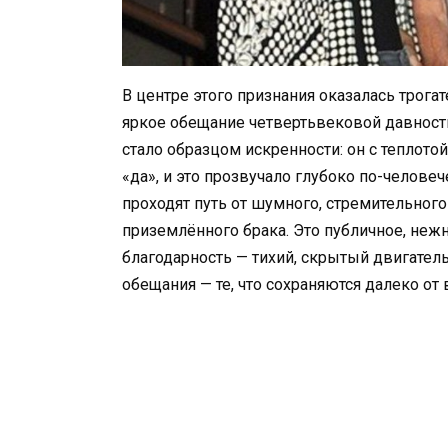
В центре этого признания оказалась трога
яркое обещание четвертьвековой давности
стало образцом искренности: он с теплото
«да», и это прозвучало глубоко по-челове
проходят путь от шумного, стремительного
приземлённого брака. Это публичное, нежн
благодарность — тихий, скрытый двигател
обещания — те, что сохраняются далеко о