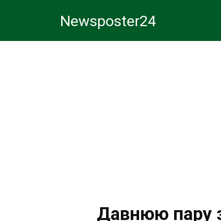
Перейти
Newsposter24
к
контенту
Давнюю пару 