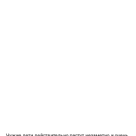
Чужие дети действительно растут незаметно и очень