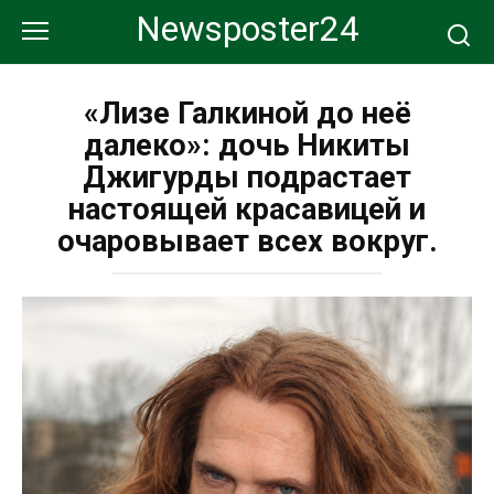
Перейти
Newsposter24
к
контенту
«Лизе Галкиной до неё
далеко»: дочь Никиты
Джигурды подрастает
настоящей красавицей и
очаровывает всех вокруг.