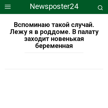
Перейти
Newsposter24
к
контенту
Вспоминаю такой случай.
Лежу я в роддоме. В палату
заходит новенькая
беременная