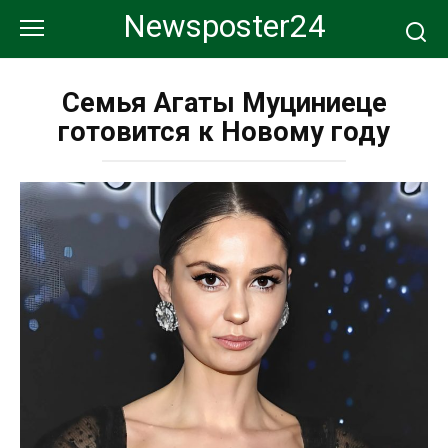
Перейти
Newsposter24
к
контенту
Семья Агаты Муциниеце
готовится к Новому году