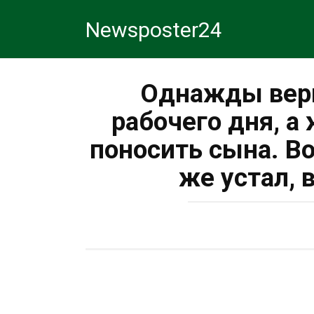
Перейти
Newsposter24
к
контенту
Однажды верн
рабочего дня, а
поносить сына. Во
же устал, 