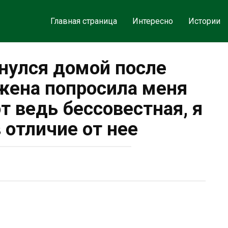
Главная страница
Интересно
Истории
улся домой после
 жена попросила меня
т ведь бессовестная, я
в отличие от нее