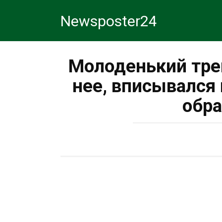
Перейти
Newsposter24
к
контенту
Молоденький тре
нее, вписывался
обра