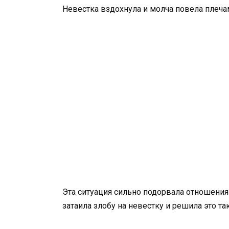
Невестка вздохнула и молча повела плечам
Эта ситуация сильно подорвала отношени
затаила злобу на невестку и решила это та