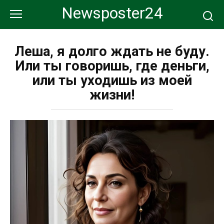
Перейти
Newsposter24
к
контенту
Леша, я долго ждать не буду.
Или ты говоришь, где деньги,
или ты уходишь из моей
жизни!