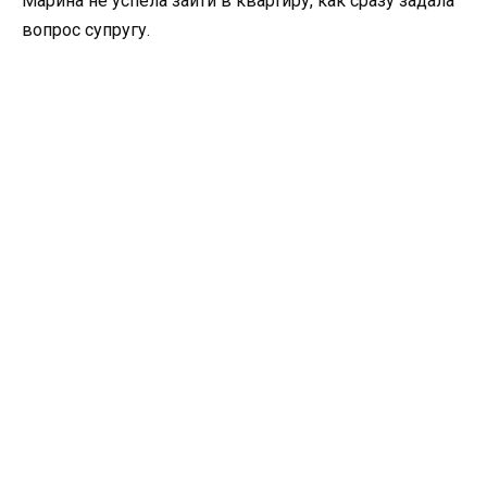
Марина не успела зайти в квартиру, как сразу задала
вопрос супругу.