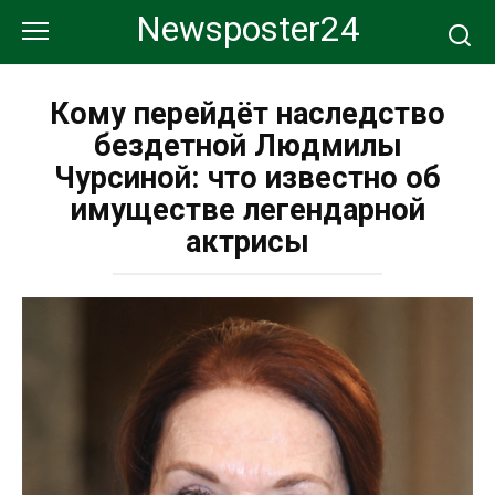
Перейти
Newsposter24
к
контенту
Кому перейдёт наследство
бездетной Людмилы
Чурсиной: что известно об
имуществе легендарной
актрисы