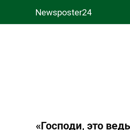
Перейти
Newsposter24
к
контенту
«Господи, это вед