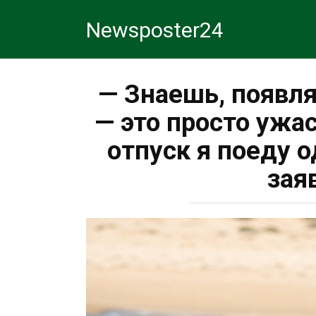
Перейти
Newsposter24
к
контенту
— Знаешь, появля
— это просто ужа
отпуск я поеду о
зая