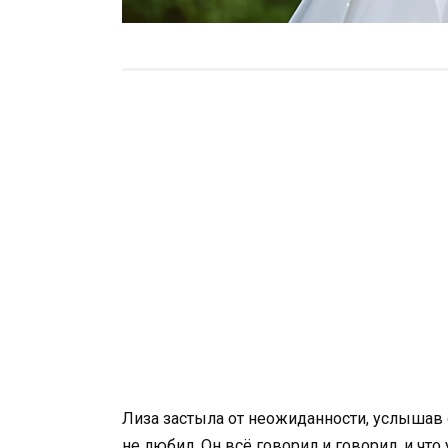
Лиза застыла от неожиданности, услышав о
не любил. Он всё говорил и говорил, и что