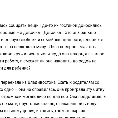
ась собирать вещи. Где-то их гостиной доносились
? Хорошая же девочка… Девочка… Это она раньше
 в вечную любовь и семейные ценности, теперь же
всего за несколько минут Лиза повзрослела аж на
голове кружились мысли: куда она теперь, а главное
ти работу, и сможет ли она накопить до родов на
ти для ребёнка?
 переехала из Владивостока. Ехать к родителям со
 одно – она не справилась, она проиграла эту битву.
 огромном мегаполисе не для неё. Она представляла,
 её мать, опустошая стакан, с накапанной в воду
м от возмущения, и ходить, громко шаркая
не может туда вернуться, она не должна, она