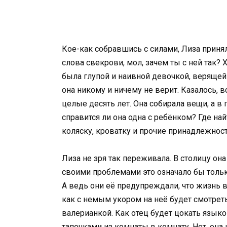
Кое-как собравшись с силами, Лиза принял
слова свекрови, мол, зачем ты с ней так
была глупой и наивной девочкой, верящей
она никому и ничему не верит. Казалось, 
целые десять лет. Она собирала вещи, а в 
справится ли она одна с ребёнком? Где най
коляску, кроватку и прочие принадлежнос
Лиза не зря так переживала. В столицу она
своими проблемами это означало бы только
А ведь они её предупреждали, что жизнь в
как с немым укором на неё будет смотреть
валерианкой. Как отец будет цокать языко
тапочками из комнаты в комнату. Нет, она 