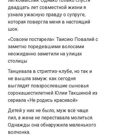
легкомыслия. Однако только спустя
двадцать лет совместной жизни я
узнала ужасную правду о супруге,
которая повергла меня в настоящий
шок.
«Совсем постарела»: Таисию Повалий с
заметно поредевшими волосами
неожиданно заметили на улицах
столицы
Танцевала в стриптиз-клубе, но так и
не вышла замуж: как сегодня
выглядят повзрослевшие сыновья
сорокашестилетней Юлии Такшиной из
сериала «Не родись красивой»
Детей у них не было, муж всё чаще
пил, а жена не переставала молиться.
Однажды она обнаружила маленького
волчонка.