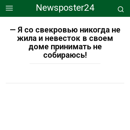
Перейти
Newsposter24
к
контенту
— Я со свекровью никогда не
жила и невесток в своем
доме принимать не
собираюсь!