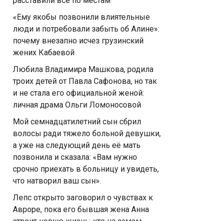
расставили всё по местам
«Ему якобы позвонили влиятельные
люди и потребовали забыть об Алине»:
почему внезапно исчез грузинский
жених Кабаевой
Любила Владимира Машкова, родила
троих детей от Павла Сафонова, но так
и не стала его официальной женой:
личная драма Ольги Ломоносовой
Мой семнадцатилетний сын сбрил
волосы ради тяжело больной девушки,
а уже на следующий день её мать
позвонила и сказала: «Вам нужно
срочно приехать в больницу и увидеть,
что натворил ваш сын».
Лепс открыто заговорил о чувствах к
Авроре, пока его бывшая жена Анна