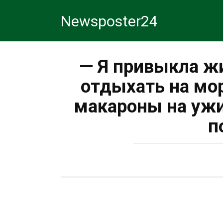
Перейти
Newsposter24
к
контенту
— Я привыкла жи
отдыхать на мор
макароны на ужи
п