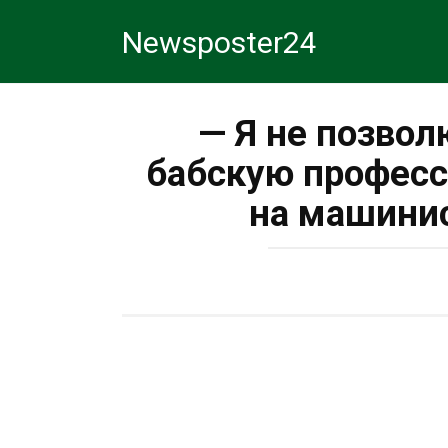
Перейти
Newsposter24
к
контенту
— Я не позвол
бабскую професс
на машинис