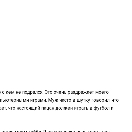
е с кем не подрался. Это очень раздражает моего
мпьютерными играми. Муж часто в шутку говорил, что
ает, что настоящий пацан должен играть в футбол и
 стало моим хобби. Я начала даже печь торты под