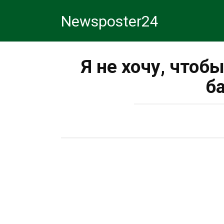
Перейти
Newsposter24
к
контенту
Я не хочу, чтоб
б