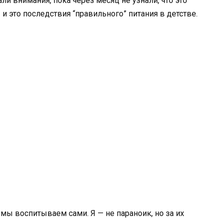
и внимания, пока через месяц не узнали, что это
 это последствия “правильного” питания в детстве.
мы воспитываем сами. Я — не параноик, но за их