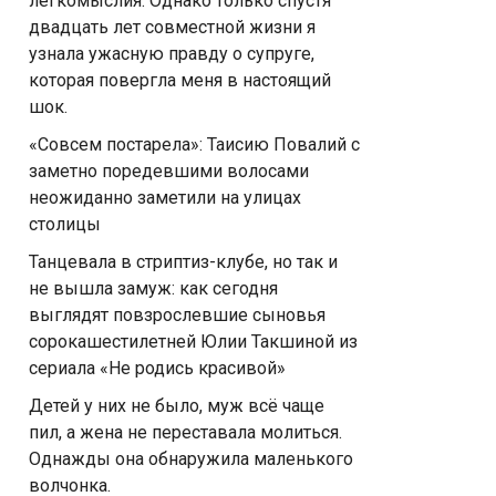
легкомыслия. Однако только спустя
двадцать лет совместной жизни я
узнала ужасную правду о супруге,
которая повергла меня в настоящий
шок.
«Совсем постарела»: Таисию Повалий с
заметно поредевшими волосами
неожиданно заметили на улицах
столицы
Танцевала в стриптиз-клубе, но так и
не вышла замуж: как сегодня
выглядят повзрослевшие сыновья
сорокашестилетней Юлии Такшиной из
сериала «Не родись красивой»
Детей у них не было, муж всё чаще
пил, а жена не переставала молиться.
Однажды она обнаружила маленького
волчонка.