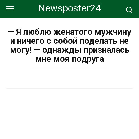
Перейти
Newsposter24
к
контенту
— Я люблю женатого мужчину
и ничего с собой поделать не
могу! — однажды призналась
мне моя подруга