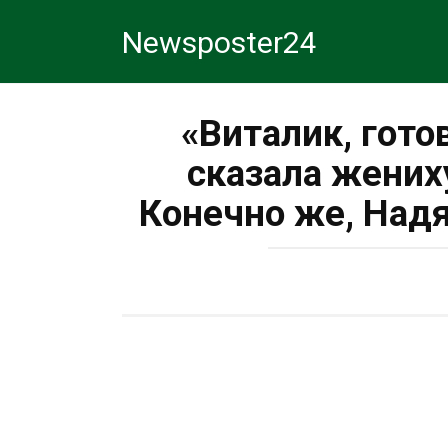
Перейти
Newsposter24
к
контенту
«Виталик, гото
сказала жених
Конечно же, Над