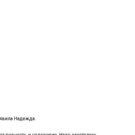
аявила Надежда.
 ревность и недоверие. Наде захотелось