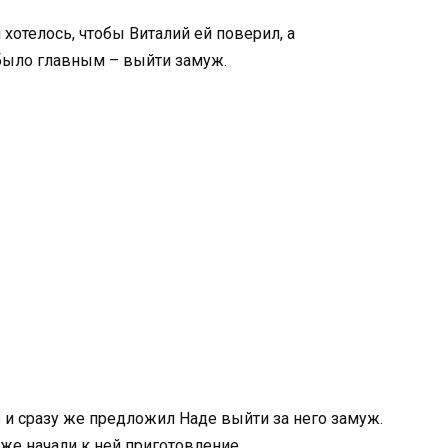
 хотелось, чтобы Виталий ей поверил, а
 было главным – выйти замуж.
 и сразу же предложил Наде выйти за него замуж.
 же начали к ней приготовление.