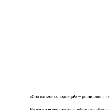
«Она же моя соперница!» — решительно з
Не самыми хорошими свойствами обладают