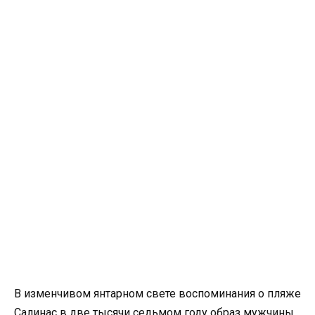
В изменчивом янтарном свете воспоминания о пляже
Салинас в две тысячи седьмом году образ мужчины