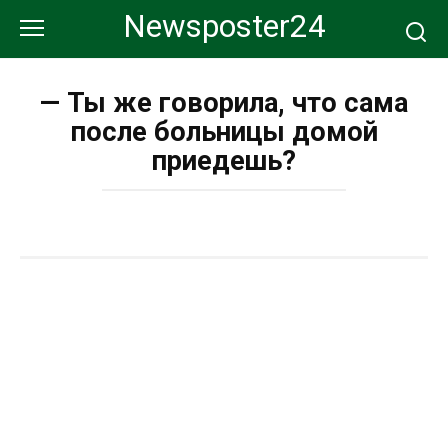
Перейти
Newsposter24
к
контенту
— Ты же говорила, что сама
после больницы домой
приедешь?