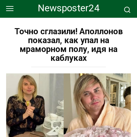
Перейти
Newsposter24
к
контенту
Точно сглазили! Аполлонов
показал, как упал на
мраморном полу, идя на
каблуках