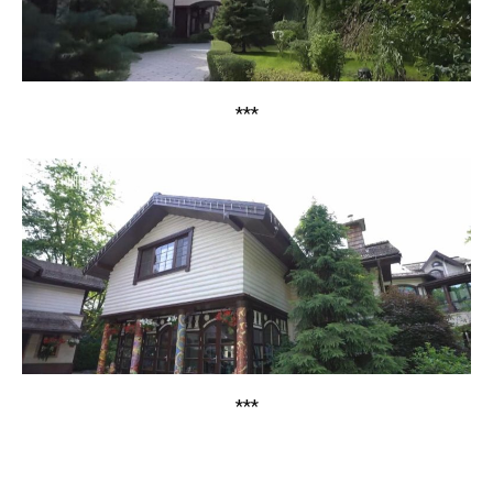
***
***