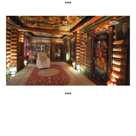
***
***