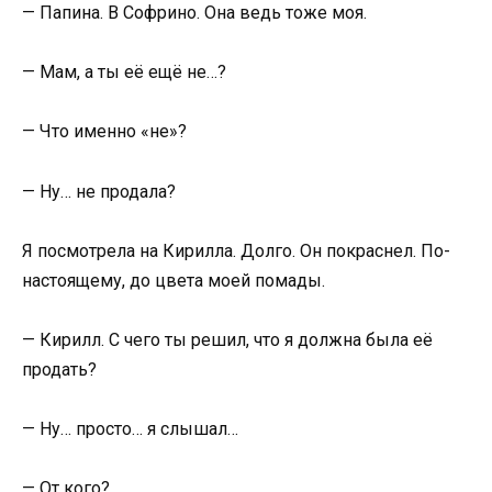
— Папина. В Софрино. Она ведь тоже моя.
— Мам, а ты её ещё не…?
— Что именно «не»?
— Ну… не продала?
Я посмотрела на Кирилла. Долго. Он покраснел. По-
настоящему, до цвета моей помады.
— Кирилл. С чего ты решил, что я должна была её
продать?
— Ну… просто… я слышал…
— От кого?