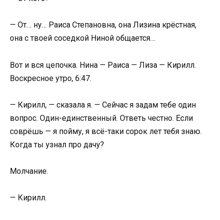
— От… ну… Раиса Степановна, она Лизина крёстная,
она с твоей соседкой Ниной общается…
Вот и вся цепочка. Нина — Раиса — Лиза — Кирилл.
Воскресное утро, 6:47.
— Кирилл, — сказала я. — Сейчас я задам тебе один
вопрос. Один-единственный. Ответь честно. Если
соврёшь — я пойму, я всё-таки сорок лет тебя знаю.
Когда ты узнал про дачу?
Молчание.
— Кирилл.