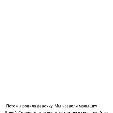
Потом я родила девочку. Мы назвали малышку
Викой. Свекровь мне очень помогала с малышкой: за