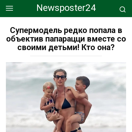
Перейти
Newsposter24
к
контенту
Супермодель редко попала в
объектив папарацци вместе со
своими детьми! Кто она?