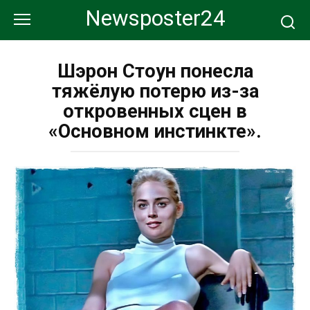
Перейти
Newsposter24
к
контенту
Шэрон Стоун понесла
тяжёлую потерю из-за
откровенных сцен в
«Основном инстинкте».