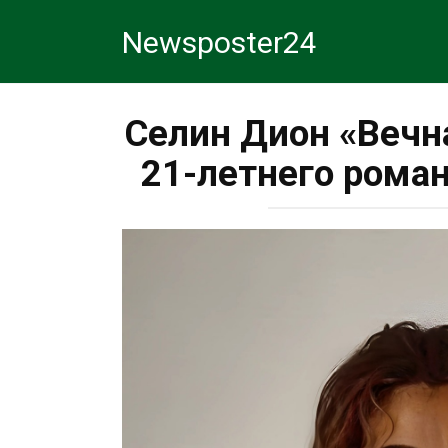
Перейти
Newsposter24
к
контенту
Селин Дион «Вечн
21-летнего рома