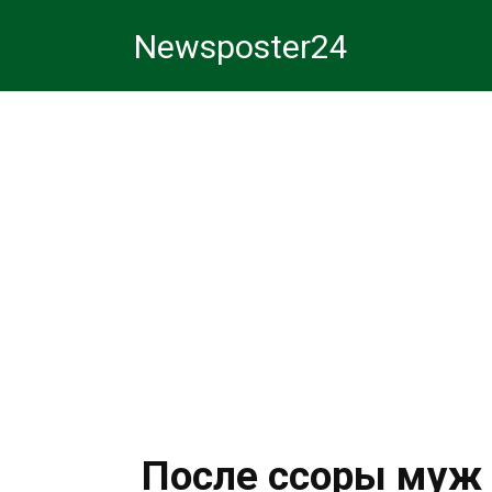
Перейти
Newsposter24
к
контенту
После ссоры муж 