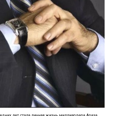
дних лет стала личная жизнь миллиардера Араза