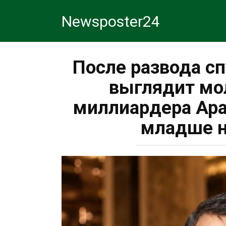
Перейти
Newsposter24
к
контенту
После развода сп
выглядит мо
миллиардера Ара
младше н