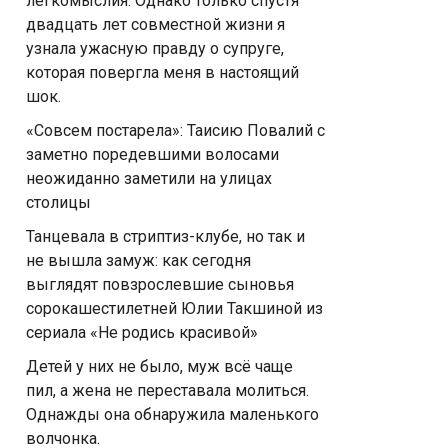
легкомыслия. Однако только спустя
двадцать лет совместной жизни я
узнала ужасную правду о супруге,
которая повергла меня в настоящий
шок.
«Совсем постарела»: Таисию Повалий с
заметно поредевшими волосами
неожиданно заметили на улицах
столицы
Танцевала в стриптиз-клубе, но так и
не вышла замуж: как сегодня
выглядят повзрослевшие сыновья
сорокашестилетней Юлии Такшиной из
сериала «Не родись красивой»
Детей у них не было, муж всё чаще
пил, а жена не переставала молиться.
Однажды она обнаружила маленького
волчонка.