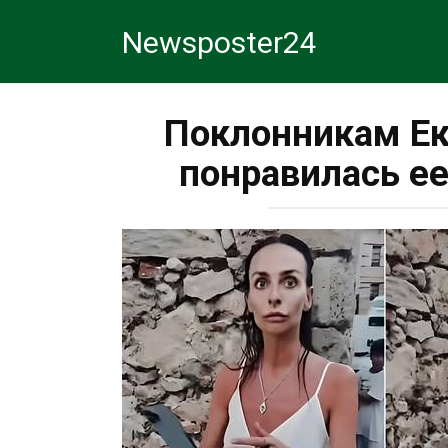
Перейти
Newsposter24
к
контенту
Поклонникам Ек
понравилась е