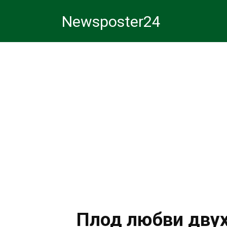
Перейти
Newsposter24
к
контенту
Плод любви двух