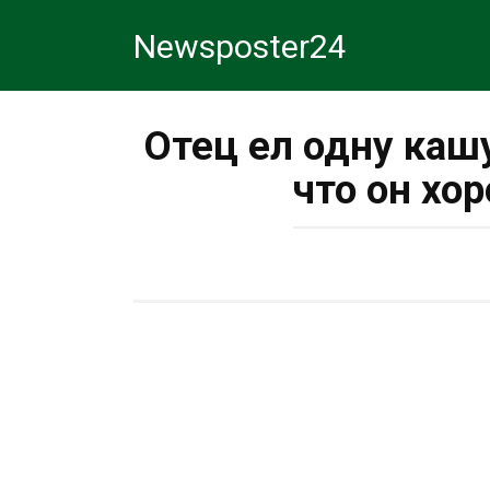
Перейти
Newsposter24
к
контенту
Отец ел одну кашу
что он хо