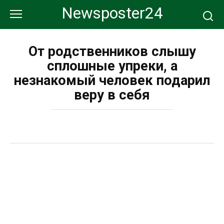
Перейти
Newsposter24
к
контенту
От родственников слышу
сплошные упреки, а
незнакомый человек подарил
веру в себя