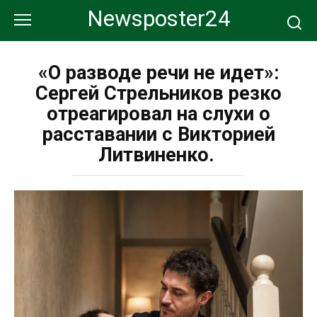
Перейти
Newsposter24
к
контенту
«О разводе речи не идет»:
Сергей Стрельников резко
отреагировал на слухи о
расставании с Викторией
Литвиненко.