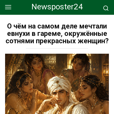
Перейти
Newsposter24
к
контенту
О чём на самом деле мечтали
евнухи в гареме, окружённые
сотнями прекрасных женщин?