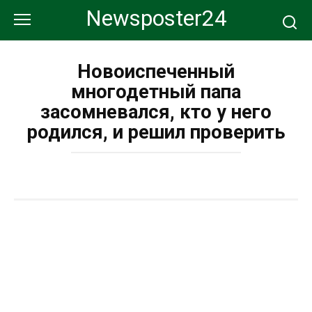
Перейти
Newsposter24
к
контенту
Новоиспеченный
многодетный папа
засомневался, кто у него
родился, и решил проверить