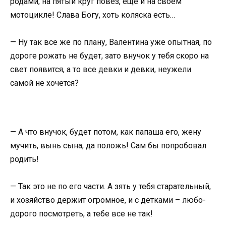
родами, на пятый круг повез, еще и на своем
мотоцикле! Слава Богу, хоть коляска есть…
— Ну так все же по плану, Валентина уже опытная, по
дороге рожать не будет, зато внучок у тебя скоро на
свет появится, а то все девки и девки, неужели
самой не хочется?
— А что внучок, будет потом, как папаша его, жену
мучить, вынь сына, да положь! Сам бы попробовал
родить!
— Так это не по его части. А зять у тебя старательный,
и хозяйство держит огромное, и с детками – любо-
дорого посмотреть, а тебе все не так!