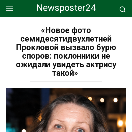
Перейти
Newsposter24
к
контенту
«Новое фото
семидесятидвухлетней
Прокловой вызвало бурю
споров: поклонники не
ожидали увидеть актрису
такой»