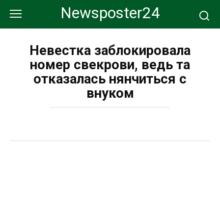
Перейти
Newsposter24
к
контенту
Невестка заблокировала
номер свекрови, ведь та
отказалась нянчиться с
внуком