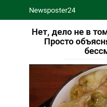
Перейти
Newsposter24
к
контенту
Нет, дело не в то
Просто объясн
бесс