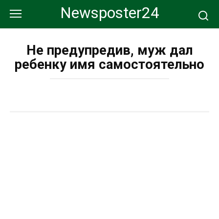
Перейти
Newsposter24
к
контенту
Не предупредив, муж дал
ребенку имя самостоятельно