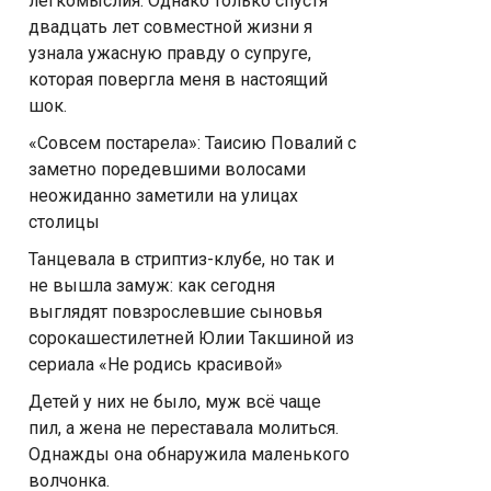
легкомыслия. Однако только спустя
двадцать лет совместной жизни я
узнала ужасную правду о супруге,
которая повергла меня в настоящий
шок.
«Совсем постарела»: Таисию Повалий с
заметно поредевшими волосами
неожиданно заметили на улицах
столицы
Танцевала в стриптиз-клубе, но так и
не вышла замуж: как сегодня
выглядят повзрослевшие сыновья
сорокашестилетней Юлии Такшиной из
сериала «Не родись красивой»
Детей у них не было, муж всё чаще
пил, а жена не переставала молиться.
Однажды она обнаружила маленького
волчонка.