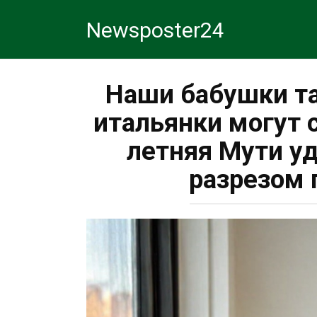
Перейти
Newsposter24
к
контенту
Наши бабушки та
итальянки могут с
летняя Мути у
разрезом 