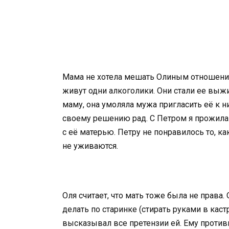
Мама не хотела мешать Олиным отношения
живут одни алкоголики. Они стали ее выжи
маму, она умоляла мужа пригласить её к н
своему решению рад. С Петром я прожила н
с её матерью. Петру не понравилось то, к
не уживаются.
Оля считает, что мать тоже была не права
делать по старинке (стирать руками в кас
высказывал все претензии ей. Ему противно