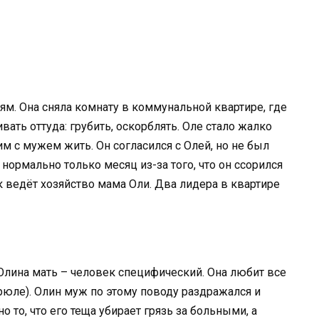
м. Она сняла комнату в коммунальной квартире, где
вать оттуда: грубить, оскорблять. Оле стало жалко
им с мужем жить. Он согласился с Олей, но не был
ормально только месяц из-за того, что он ссорился
ак ведёт хозяйство мама Оли. Два лидера в квартире
. Олина мать – человек специфический. Она любит все
трюле). Олин муж по этому поводу раздражался и
 то, что его теща убирает грязь за больными, а